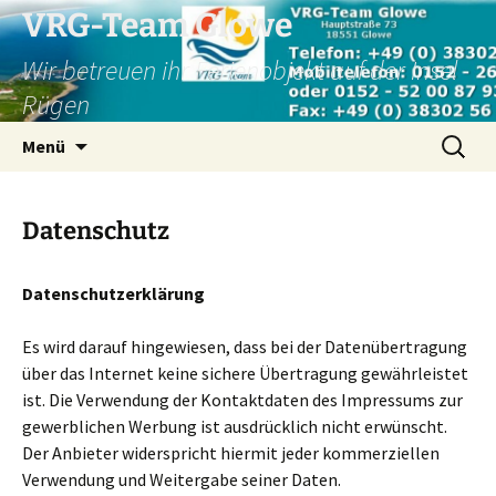
Zum
VRG-Team Glowe
Inhalt
Wir betreuen ihr Ferienobjekt auf der Insel
springen
Rügen
Suchen
Menü
nach:
Datenschutz
Datenschutzerklärung
Es wird darauf hingewiesen, dass bei der Datenübertragung
über das Internet keine sichere Übertragung gewährleistet
ist. Die Verwendung der Kontaktdaten des Impressums zur
gewerblichen Werbung ist ausdrücklich nicht erwünscht.
Der Anbieter widerspricht hiermit jeder kommerziellen
Verwendung und Weitergabe seiner Daten.